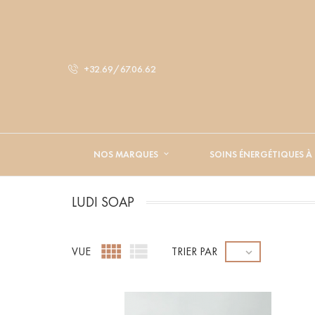
+32.69/67.06.62
NOS MARQUES
SOINS ÉNERGÉTIQUES À
LUDI SOAP


VUE
TRIER PAR
