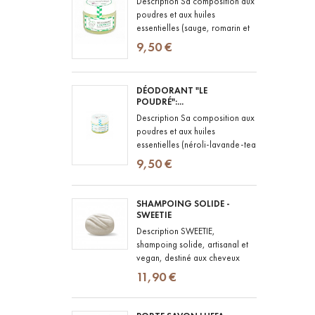
Description Sa composition aux
poudres et aux huiles
essentielles (sauge, romarin et
menthe poivrée) lui confère le
9,50 €
pouvoir de lutter contre les...
DÉODORANT "LE
POUDRÉ":...
Description Sa composition aux
poudres et aux huiles
essentielles (néroli-lavande-tea
tree) lui confère le pouvoir de
9,50 €
lutter contre les bactéries...
SHAMPOING SOLIDE -
SWEETIE
Description SWEETIE,
shampoing solide, artisanal et
vegan, destiné aux cheveux
normaux à secs, colorés ou
11,90 €
difficiles à démêler. Composé...