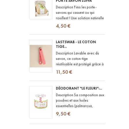
PORTE SAVON LUFFA
Description Finis les porte-
savons qui cassent ou qui
rouillent ! Une solution naturelle
pour poser votre savon en
4,50 €
toute simplicité, sur le bord de...
LASTSWAB - LE COTON
TIGE...
Description Lavable avec du
savon, ce coton-tige
réutilisable est protégé grâce à
un étui en PLA de maïs,
11,50 €
biodégradable
DÉODORANT "LE FLEURI":...
Description Sa composition aux
poudres et aux huiles
essentielles (palmarosa,
lavande vraie, geranium rosat)
9,50 €
lui confère le pouvoir de lutter...