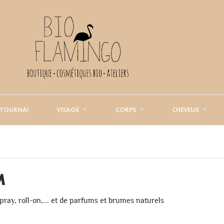
 TOURNAI
VISAGE
CORPS
CHEVEUX
M
ray, roll-on,... et de parfums et brumes naturels