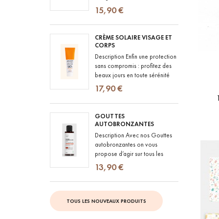
quotidien : un stick solaire SPF
15,90 €
50 au fini totalement...
CRÈME SOLAIRE VISAGE ET
CORPS
Description Enfin une protection
sans compromis : profitez des
beaux jours en toute sérénité
avec notre crème solaire SPF
17,90 €
50+ au fini totalement...
GOUTTES
AUTOBRONZANTES
Description Avec nos Gouttes
autobronzantes on vous
propose d’agir sur tous les
fronts : ILLUMINER : la peau est
13,90 €
visiblement plus lumineuse et...
TOUS LES NOUVEAUX PRODUITS