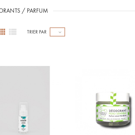
ORANTS / PARFUM


TRIER PAR
