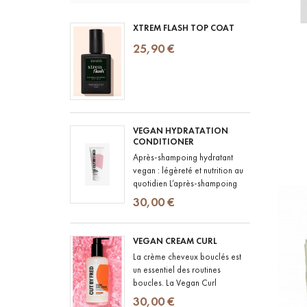
XTREM FLASH TOP COAT
25,90 €
VEGAN HYDRATATION
CONDITIONER
Après-shampoing hydratant
vegan : légèreté et nutrition au
quotidien L’après-shampoing
hydratant est un indispensable
30,00 €
de toute routine capillaire,...
VEGAN CREAM CURL
La crème cheveux bouclés est
un essentiel des routines
boucles. La Vegan Curl
Cream de CUT BY FRED a été
30,00 €