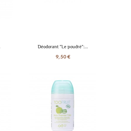
.
Déodorant "Le poudré":...
9,50 €