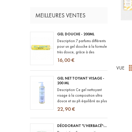
MEILLEURES VENTES
GEL DOUCHE - 200ML
Description 7 parfums différents
pour un gel douche à la formule
très douce, grâce à des
ingrédients naturels et BIO et
16,00 €
des parfums 100% d'origine...
VUE
GEL NETTOYANT VISAGE -
200 ML
Description Ce gel nettoyant
visage à la composition ultra
douce et au ph équilibré au plus
proche de celui de la peau,
22,90 €
convient aux peaux les plus...
DÉODORANT "L'HERBACÉ":...