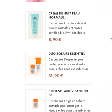
pensée pour les cheveux
ondulés à bouclés...
CRÈME DE NUIT PEAU
NORMALE...
Description La crème de nuit
peaux normales et mixtes
certifiée bio Avril est idéale
pour prendre soin de votre
8,90 €
peau. Cette crème associe
des...
DUO SOLAIRE ESSENTIEL
Description L’essentiel pour
protéger efficacement votre
peau et les zones sensibles au
quotidien. La Crème Solaire
31,90 €
SPF50+ offre une très haute...
STICK SOLAIRE VISAGE SPF
50
Description Le geste solaire
nomade pour protéger le
visage et les zones sensibles au