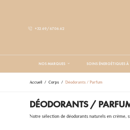
+32.69/67.06.62
NOS MARQUES
SOINS ÉNERGÉTIQUES À
Accueil
Corps
Déodorants / Parfum
DÉODORANTS / PARFU
Notre sélection de déodorants naturels en crème, sp