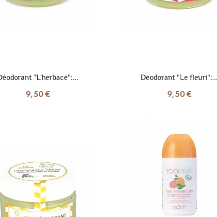
Déodorant "L'herbacé":...
Déodorant "Le fleuri":..
9,50 €
9,50 €