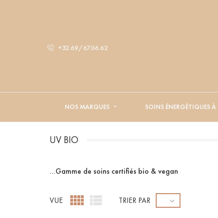
+32.69/67.06.62
NOS MARQUES
SOINS ÉNERGÉTIQUES À
UV BIO
...Gamme de soins certifiés bio & vegan


VUE
TRIER PAR
