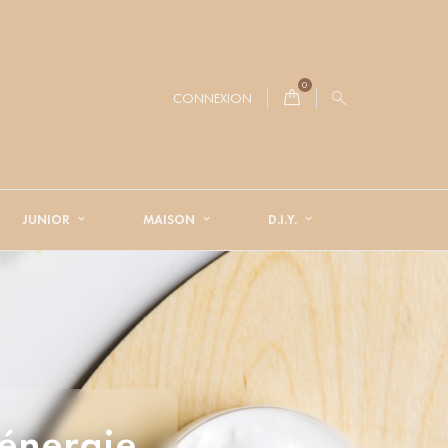
0
CONNEXION
JUNIOR
MAISON
D.I.Y.
 énergie