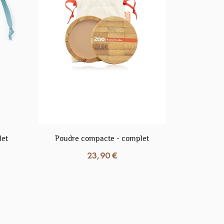
.
Déodorant "Le poudré":...
9,50 €
let
Poudre compacte - complet
Terre
23,90 €