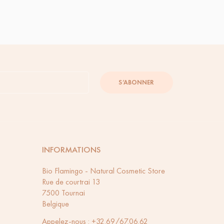
..
Déodorant "Le fleuri":...
9,50 €
S’ABONNER
INFORMATIONS
Bio Flamingo - Natural Cosmetic Store
Rue de courtrai 13
7500 Tournai
Belgique
Appelez-nous :
+32.69/67.06.62