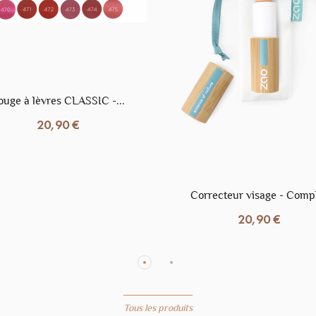
 Nettoyant Visage - 200 ml
Déodorant "L'herbacé":..
22,90 €
9,50 €
ouge à lèvres CLASSIC -...
20,90 €
Correcteur visage - Comp
20,90 €
Porte Savon Luffa
4,50 €
Tous les produits