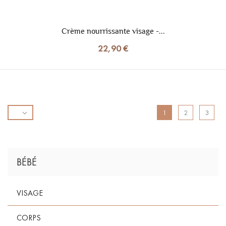
Crème nourrissante visage -...
22,90 €

1
2
3
BÉBÉ
VISAGE
CORPS