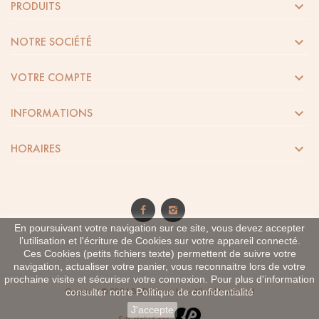

PRODUITS

NOTRE SOCIÉTÉ

VOTRE COMPTE

INFORMATIONS

HORAIRES
En poursuivant votre navigation sur ce site, vous devez accepter
l’utilisation et l'écriture de Cookies sur votre appareil connecté.
Ces Cookies (petits fichiers texte) permettent de suivre votre
navigation, actualiser votre panier, vous reconnaitre lors de votre
prochaine visite et sécuriser votre connexion. Pour plus d'information
Copyright © 2026 BioFlamingo.be – All rights reserved
consulter notre
Politique de confidentialité
J'accepte
Site réalisé par