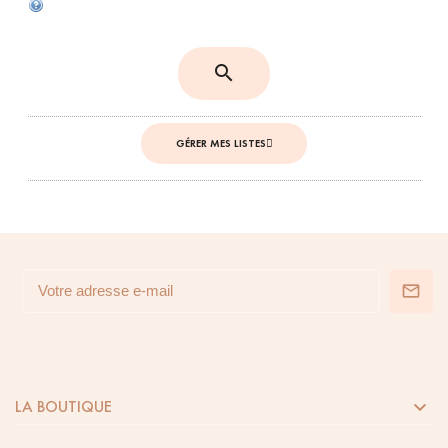
search
GÉRER MES LISTES

LA BOUTIQUE