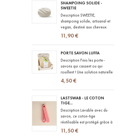
SHAMPOING SOLIDE -
SWEETIE
Description SWEETIE,
shampoing solide, artisanal et
vegan, destiné aux cheveux
normaux à secs, colorés ou
11,90 €
difficiles à démêler. Composé...
PORTE SAVON LUFFA
Description Finis les porte-
savons qui cassent ou qui
rouillent ! Une solution naturelle
pour poser votre savon en
4,50 €
toute simplicité, sur le bord de...
LASTSWAB - LE COTON
TIGE...
Description Lavable avec du
savon, ce coton-tige
réutilisable est protégé grâce à
un étui en PLA de maïs,
11,50 €
biodégradable