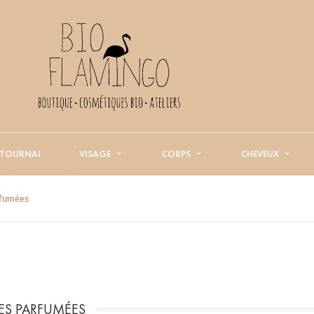
 TOURNAI
VISAGE
CORPS
CHEVEUX
fumées
ES PARFUMÉES