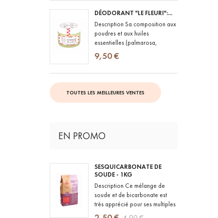
DÉODORANT "LE FLEURI":...
Description Sa composition aux
poudres et aux huiles
essentielles (palmarosa,
lavande vraie, geranium rosat)
9,50 €
lui confère le pouvoir de lutter...
TOUTES LES MEILLEURES VENTES
EN PROMO
SESQUICARBONATE DE
SOUDE - 1KG
Description Ce mélange de
soude et de bicarbonate est
très apprécié pour ses multiples
usages. Il adoucit l'eau,
2,50 €
4,90 €