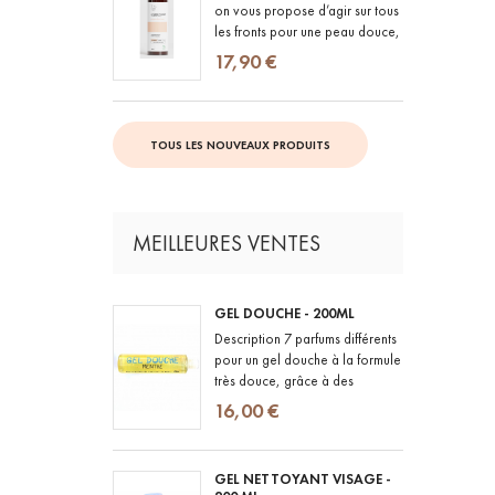
on vous propose d’agir sur tous
les fronts pour une peau douce,
souple et hydratée HYDRATER :
17,90 €
grâce à sa...
TOUS LES NOUVEAUX PRODUITS
MEILLEURES VENTES
GEL DOUCHE - 200ML
Description 7 parfums différents
pour un gel douche à la formule
très douce, grâce à des
ingrédients naturels et BIO et
16,00 €
des parfums 100% d'origine...
GEL NETTOYANT VISAGE -