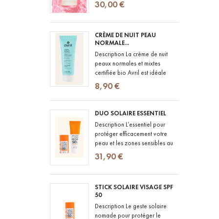
Cream de CUT BY FRED a été
30,00 €
pensée pour les cheveux
ondulés à bouclés...
CRÈME DE NUIT PEAU
NORMALE...
Description La crème de nuit
peaux normales et mixtes
certifiée bio Avril est idéale
pour prendre soin de votre
8,90 €
peau. Cette crème associe
des...
DUO SOLAIRE ESSENTIEL
Description L’essentiel pour
protéger efficacement votre
peau et les zones sensibles au
quotidien. La Crème Solaire
31,90 €
SPF50+ offre une très haute...
STICK SOLAIRE VISAGE SPF
50
Description Le geste solaire
nomade pour protéger le