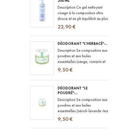
200 ML
Description Ce gel nettoyant
visage à la composition ultra
douce et au ph équilibré au plus
proche de celui de la peau,
22,90 €
convient aux peaux les plus...
DÉODORANT "L'HERBACÉ":...
Description Sa composition aux
poudres et aux huiles
essentielles (sauge, romarin et
menthe poivrée) lui confère le
9,50 €
pouvoir de lutter contre les...
DÉODORANT "LE
POUDRÉ":...
Description Sa composition aux
poudres et aux huiles
essentielles (néroli-lavande-tea
tree) lui confère le pouvoir de
9,50 €
lutter contre les bactéries...