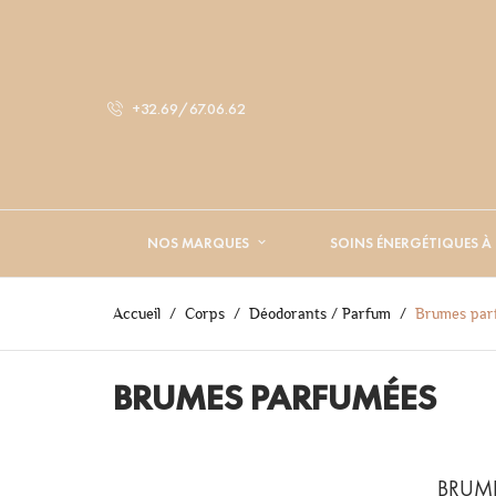
+32.69/67.06.62
NOS MARQUES
SOINS ÉNERGÉTIQUES À
Accueil
Corps
Déodorants / Parfum
Brumes par
BRUMES PARFUMÉES
BRUM