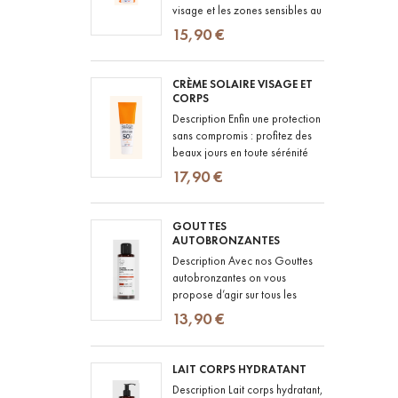
visage et les zones sensibles au
quotidien : un stick solaire SPF
15,90 €
50 au fini totalement...
CRÈME SOLAIRE VISAGE ET
CORPS
Description Enfin une protection
sans compromis : profitez des
beaux jours en toute sérénité
avec notre crème solaire SPF
17,90 €
50+ au fini totalement...
GOUTTES
AUTOBRONZANTES
Description Avec nos Gouttes
autobronzantes on vous
propose d’agir sur tous les
fronts : ILLUMINER : la peau est
13,90 €
visiblement plus lumineuse et...
LAIT CORPS HYDRATANT
Description Lait corps hydratant,