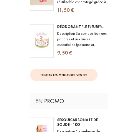
réutilisable est protégé grâce à
un étui en PLA de maïs,
11,50 €
biodégradable
DÉODORANT "LE FLEURI":...
Description Sa composition aux
poudres et aux huiles
essentielles (palmarosa,
lavande vraie, geranium rosat)
9,50 €
lui confère le pouvoir de lutter...
TOUTES LES MEILLEURES VENTES
EN PROMO
SESQUICARBONATE DE
SOUDE - 1KG
Description Ce mélange de