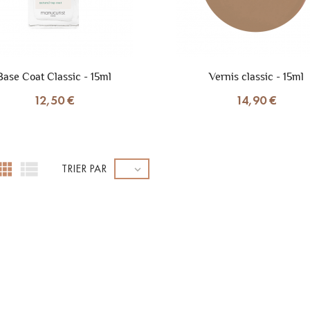
Base Coat Classic - 15ml
Vernis classic - 15ml
12,50 €
14,90 €


TRIER PAR
