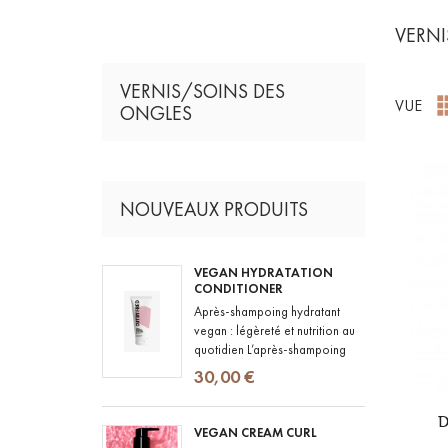
VERNI
VERNIS/SOINS DES
VUE
ONGLES
NOUVEAUX PRODUITS
VEGAN HYDRATATION
CONDITIONER
Après-shampoing hydratant
vegan : légèreté et nutrition au
quotidien L’après-shampoing
hydratant est un indispensable
30,00 €
de toute routine capillaire,...
D
VEGAN CREAM CURL