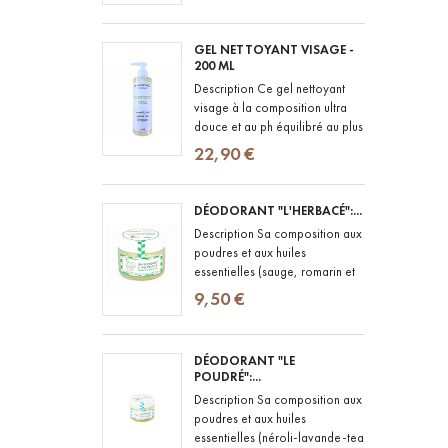
GEL NETTOYANT VISAGE -
200 ML
Description Ce gel nettoyant
visage à la composition ultra
douce et au ph équilibré au plus
proche de celui de la peau,
22,90 €
convient aux peaux les plus...
DÉODORANT "L'HERBACÉ":...
Description Sa composition aux
poudres et aux huiles
essentielles (sauge, romarin et
menthe poivrée) lui confère le
9,50 €
pouvoir de lutter contre les...
DÉODORANT "LE
POUDRÉ":...
Description Sa composition aux
poudres et aux huiles
essentielles (néroli-lavande-tea