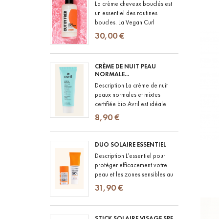
La crème cheveux bouclés est
un essentiel des routines
boucles. La Vegan Curl
Cream de CUT BY FRED a été
30,00 €
pensée pour les cheveux
ondulés à bouclés...
CRÈME DE NUIT PEAU
NORMALE...
Description La crème de nuit
peaux normales et mixtes
certifiée bio Avril est idéale
pour prendre soin de votre
8,90 €
peau. Cette crème associe
des...
DUO SOLAIRE ESSENTIEL
Description L’essentiel pour
protéger efficacement votre
peau et les zones sensibles au
quotidien. La Crème Solaire
31,90 €
SPF50+ offre une très haute...
STICK SOLAIRE VISAGE SPF