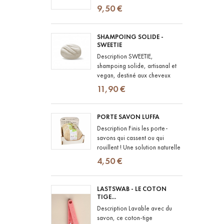
tree) lui confère le pouvoir de
9,50 €
lutter contre les bactéries...
SHAMPOING SOLIDE -
SWEETIE
Description SWEETIE,
shampoing solide, artisanal et
vegan, destiné aux cheveux
normaux à secs, colorés ou
11,90 €
difficiles à démêler. Composé...
PORTE SAVON LUFFA
Description Finis les porte-
savons qui cassent ou qui
rouillent ! Une solution naturelle
pour poser votre savon en
4,50 €
toute simplicité, sur le bord de...
LASTSWAB - LE COTON
TIGE...
Description Lavable avec du
savon, ce coton-tige