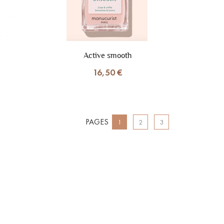
Active smooth
16,50 €
PAGES
1
2
3