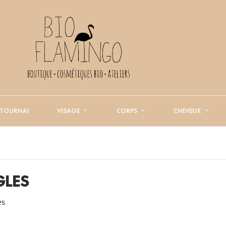
 TOURNAI
VISAGE
CORPS
CHEVEUX
GLES
és