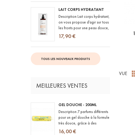
LAIT CORPS HYDRATANT
Description Lait corps hydratant,
on vous propose d’agir sur tous
les fronts pour une peau douce,
souple et hydratée HYDRATER :
17,90 €
grâce à sa...
TOUS LES NOUVEAUX PRODUITS
VUE
MEILLEURES VENTES
GEL DOUCHE - 200ML
Description 7 parfums différents
pour un gel douche à la formule
très douce, grâce à des
ingrédients naturels et BIO et
16,00 €
des parfums 100% d'origine...