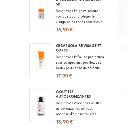
50
Description Le geste solaire
nomade pour protéger le
visage et les zones sensibles au
quotidien : un stick solaire SPF
15,90 €
50 au fini totalement...
CRÈME SOLAIRE VISAGE ET
CORPS
Description Enfin une protection
sans compromis : profitez des
beaux jours en toute sérénité
avec notre crème solaire SPF
17,90 €
50+ au fini totalement...
GOUTTES
AUTOBRONZANTES
Description Avec nos Gouttes
autobronzantes on vous
propose d’agir sur tous les
fronts : ILLUMINER : la peau est
13,90 €
visiblement plus lumineuse et...