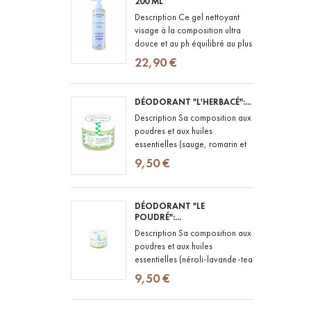
200 ML
Description Ce gel nettoyant
visage à la composition ultra
douce et au ph équilibré au plus
proche de celui de la peau,
22,90 €
convient aux peaux les plus...
DÉODORANT "L'HERBACÉ":...
Description Sa composition aux
poudres et aux huiles
essentielles (sauge, romarin et
menthe poivrée) lui confère le
9,50 €
pouvoir de lutter contre les...
DÉODORANT "LE
POUDRÉ":...
Description Sa composition aux
poudres et aux huiles
essentielles (néroli-lavande-tea
tree) lui confère le pouvoir de
9,50 €
lutter contre les bactéries...