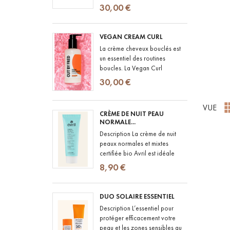
hydratant est un indispensable
30,00 €
de toute routine capillaire,...
VEGAN CREAM CURL
La crème cheveux bouclés est
un essentiel des routines
boucles. La Vegan Curl
Cream de CUT BY FRED a été
30,00 €
pensée pour les cheveux
ondulés à bouclés...
VUE
CRÈME DE NUIT PEAU
NORMALE...
Description La crème de nuit
peaux normales et mixtes
certifiée bio Avril est idéale
pour prendre soin de votre
8,90 €
peau. Cette crème associe
des...
DUO SOLAIRE ESSENTIEL
Description L’essentiel pour
protéger efficacement votre
peau et les zones sensibles au