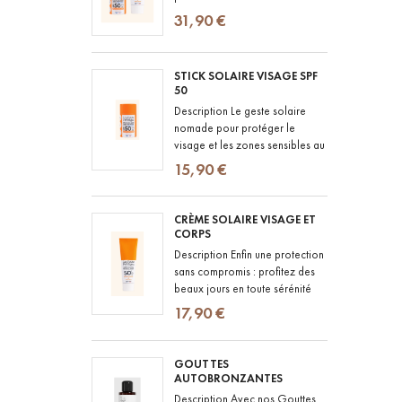
quotidien. La Crème Solaire
31,90 €
SPF50+ offre une très haute...
STICK SOLAIRE VISAGE SPF
50
Description Le geste solaire
nomade pour protéger le
visage et les zones sensibles au
quotidien : un stick solaire SPF
15,90 €
50 au fini totalement...
CRÈME SOLAIRE VISAGE ET
CORPS
Description Enfin une protection
sans compromis : profitez des
beaux jours en toute sérénité
avec notre crème solaire SPF
17,90 €
50+ au fini totalement...
GOUTTES
AUTOBRONZANTES
Description Avec nos Gouttes