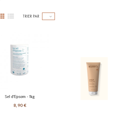


TRIER PAR

Sel d'Epsom - 1kg
8,90 €