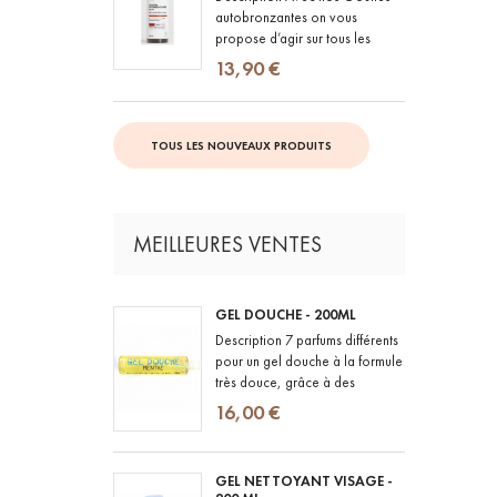
autobronzantes on vous
propose d’agir sur tous les
fronts : ILLUMINER : la peau est
13,90 €
visiblement plus lumineuse et...
TOUS LES NOUVEAUX PRODUITS
MEILLEURES VENTES
GEL DOUCHE - 200ML
Description 7 parfums différents
pour un gel douche à la formule
très douce, grâce à des
ingrédients naturels et BIO et
16,00 €
des parfums 100% d'origine...
GEL NETTOYANT VISAGE -