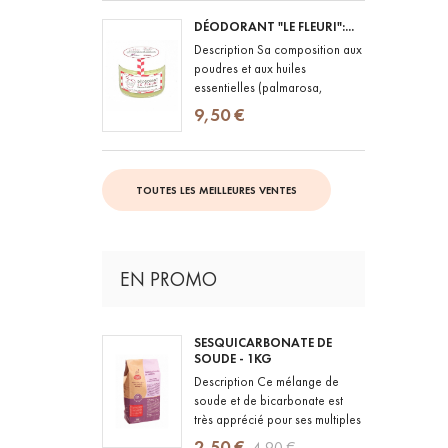
DÉODORANT "LE FLEURI":...
Description Sa composition aux
poudres et aux huiles
essentielles (palmarosa,
lavande vraie, geranium rosat)
9,50 €
lui confère le pouvoir de lutter...
TOUTES LES MEILLEURES VENTES
EN PROMO
SESQUICARBONATE DE
SOUDE - 1KG
Description Ce mélange de
soude et de bicarbonate est
très apprécié pour ses multiples
usages. Il adoucit l'eau,
2,50 €
4,90 €