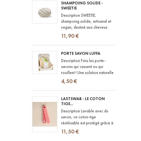
SHAMPOING SOLIDE -
SWEETIE
Description SWEETIE,
shampoing solide, artisanal et
vegan, destiné aux cheveux
normaux à secs, colorés ou
11,90 €
difficiles à démêler. Composé...
PORTE SAVON LUFFA
Description Finis les porte-
savons qui cassent ou qui
rouillent ! Une solution naturelle
pour poser votre savon en
4,50 €
toute simplicité, sur le bord de...
LASTSWAB - LE COTON
TIGE...
Description Lavable avec du
savon, ce coton-tige
réutilisable est protégé grâce à
un étui en PLA de maïs,
11,50 €
biodégradable