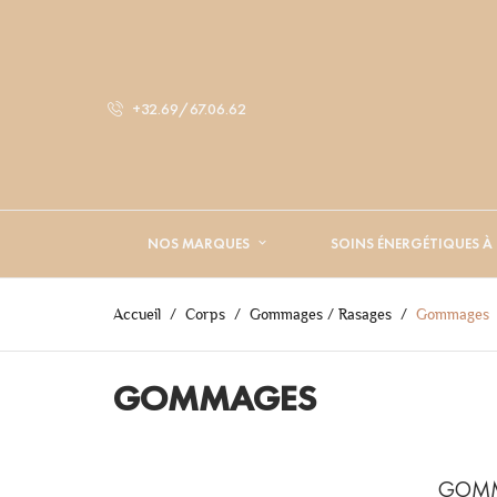
+32.69/67.06.62
NOS MARQUES
SOINS ÉNERGÉTIQUES À
Accueil
Corps
Gommages / Rasages
Gommages
GOMMAGES
GOM