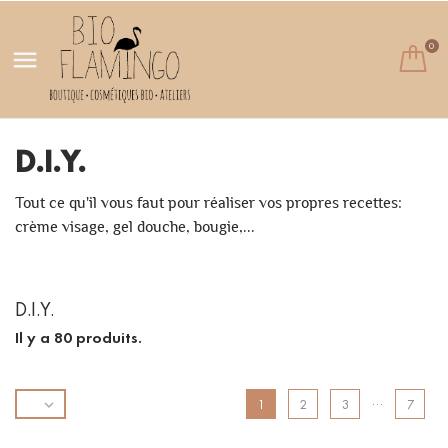
0

D.I.Y.
Tout ce qu'il vous faut pour réaliser vos propres recettes:
crème visage, gel douche, bougie,...
D.I.Y.
Il y a 80 produits.
…

1
2
3
7