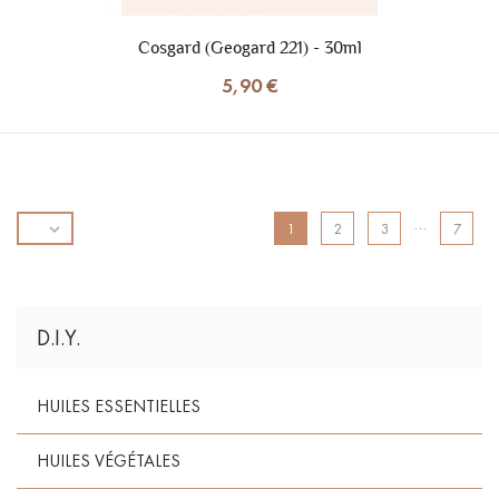
Cosgard (Geogard 221) - 30ml
5,90 €
…

1
2
3
7
D.I.Y.
HUILES ESSENTIELLES
HUILES VÉGÉTALES