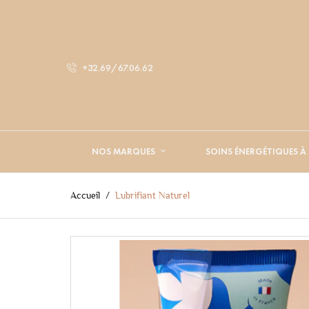
+32.69/67.06.62
NOS MARQUES
SOINS ÉNERGÉTIQUES À
Accueil
Lubrifiant Naturel