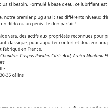
plus si besoin. Formulé à base d’eau, ce lubrifiant es
e
, notre premier plug anal : ses différents niveaux d’i
 un dildo ou un pénis. Le
duo parfait
!
l’aloe vera, des actifs aux propriétés reconnues pour
iant classique
, pour apporter confort et douceur aux p
t fabriqué en France.
hondrus Crispus Powder, Citric Acid, Arnica Montana Fl
ate
lle
30-35 câlins