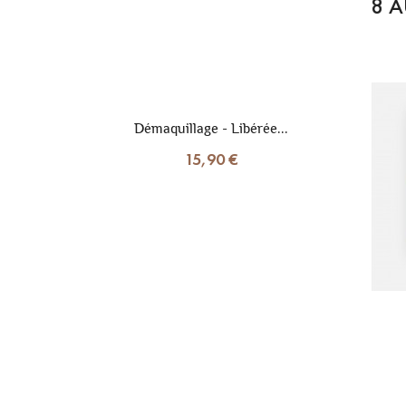
8 A
Démaquillage - Libérée...
15,90 €
51