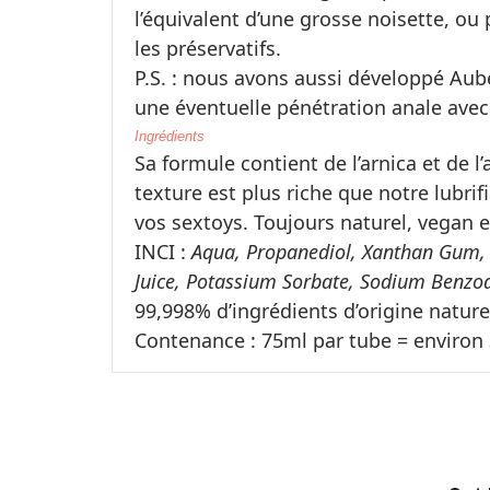
l’équivalent d’une grosse noisette, ou 
les préservatifs.
P.S. : nous avons aussi développé
Aub
une éventuelle pénétration anale avec
Ingrédients
Sa formule contient de l’arnica et de 
texture est plus riche que notre
lubrif
vos sextoys. Toujours naturel, vegan e
INCI :
Aqua, Propanediol, Xanthan Gum, C
Juice, Potassium Sorbate, Sodium Benzo
99,998% d’ingrédients d’origine nature
Contenance : 75ml par tube = environ 
Référence
Mylubie - lubrifiant
En stock
1 Article