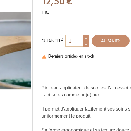
12,50 €
TTC
QUANTITÉ
AU PANIER
Derniers articles en stock

Pinceau applicateur de soin est l'accessoi
capillaires comme un(e) pro !
Il permet d'appliquer facilement ses soins s
uniformément le produit.
Sa forme ergonomique et sa texture douce en