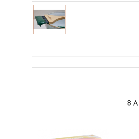
Référence
POWDER-pinceau
En stock
1 Article
8 A