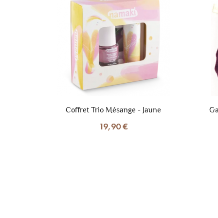
Coffret Trio Mésange - Jaune
Ga
19,90 €
let