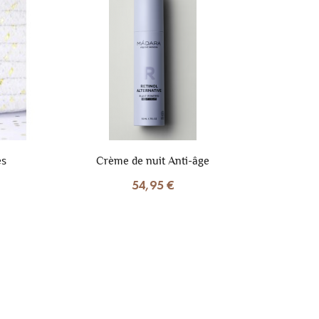
és
Crème de nuit Anti-âge
54,95 €
Eco