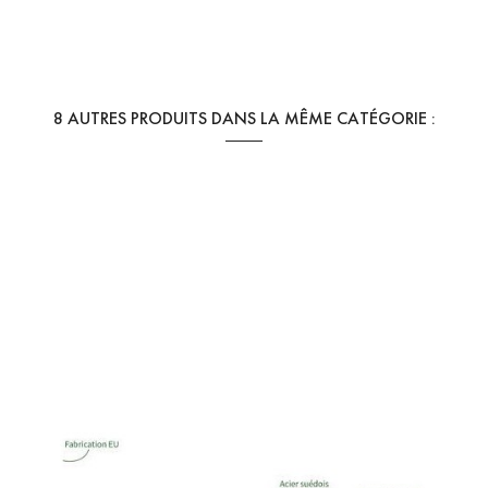
Référence
Souple
En stock
125 Produits
8 AUTRES PRODUITS DANS LA MÊME CATÉGORIE :
RÉFÉRENCES SPÉCIFIQUES
Ean13
3770006357138