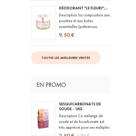
DÉODORANT "LE FLEURI":...
Description Sa composition aux
poudres et aux huiles
essentielles (palmarosa,
lavande vraie, geranium rosat)
9,50 €
lui confère le pouvoir de lutter...
TOUTES LES MEILLEURES VENTES
EN PROMO
SESQUICARBONATE DE
SOUDE - 1KG
Description Ce mélange de
soude et de bicarbonate est
très apprécié pour ses multiples
usages. Il adoucit l'eau,
2,50 €
4,90 €