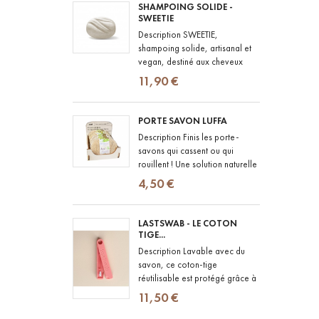
SHAMPOING SOLIDE -
SWEETIE
Description SWEETIE,
shampoing solide, artisanal et
vegan, destiné aux cheveux
normaux à secs, colorés ou
11,90 €
difficiles à démêler. Composé...
PORTE SAVON LUFFA
Description Finis les porte-
savons qui cassent ou qui
rouillent ! Une solution naturelle
pour poser votre savon en
4,50 €
toute simplicité, sur le bord de...
LASTSWAB - LE COTON
TIGE...
Description Lavable avec du
savon, ce coton-tige
réutilisable est protégé grâce à
un étui en PLA de maïs,
11,50 €
biodégradable