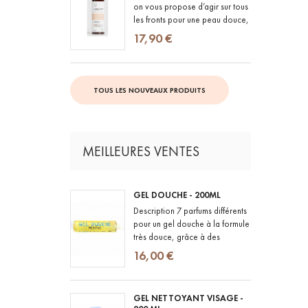
on vous propose d’agir sur tous
les fronts pour une peau douce,
souple et hydratée HYDRATER :
17,90 €
grâce à sa...
TOUS LES NOUVEAUX PRODUITS
MEILLEURES VENTES
GEL DOUCHE - 200ML
Description 7 parfums différents
pour un gel douche à la formule
très douce, grâce à des
ingrédients naturels et BIO et
16,00 €
des parfums 100% d'origine...
GEL NETTOYANT VISAGE -