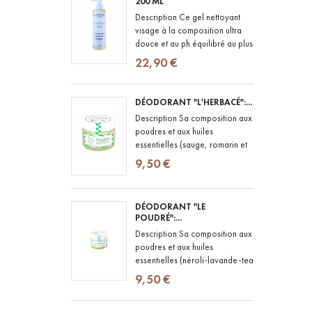
200 ML
Description Ce gel nettoyant
visage à la composition ultra
douce et au ph équilibré au plus
proche de celui de la peau,
22,90 €
convient aux peaux les plus...
DÉODORANT "L'HERBACÉ":...
Description Sa composition aux
poudres et aux huiles
essentielles (sauge, romarin et
menthe poivrée) lui confère le
9,50 €
pouvoir de lutter contre les...
DÉODORANT "LE
POUDRÉ":...
Description Sa composition aux
poudres et aux huiles
essentielles (néroli-lavande-tea
tree) lui confère le pouvoir de
9,50 €
lutter contre les bactéries...