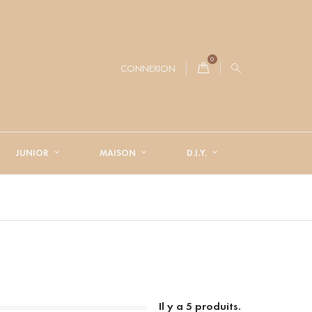
0
CONNEXION
JUNIOR
MAISON
D.I.Y.
Il y a 5 produits.