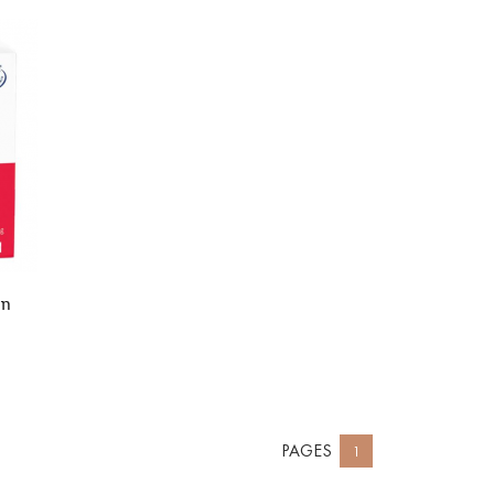
un
PAGES
1