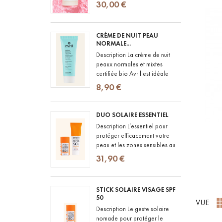
Cream de CUT BY FRED a été
30,00 €
pensée pour les cheveux
ondulés à bouclés...
CRÈME DE NUIT PEAU
NORMALE...
Description La crème de nuit
peaux normales et mixtes
certifiée bio Avril est idéale
pour prendre soin de votre
8,90 €
peau. Cette crème associe
des...
DUO SOLAIRE ESSENTIEL
Description L’essentiel pour
protéger efficacement votre
peau et les zones sensibles au
quotidien. La Crème Solaire
31,90 €
SPF50+ offre une très haute...
STICK SOLAIRE VISAGE SPF
50
VUE
Description Le geste solaire
nomade pour protéger le