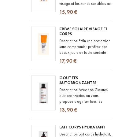
visage et les zones sensibles au
quotidien : un stick solaire SPF
15,90 €
50 au fini totalement...
CRÈME SOLAIRE VISAGE ET
CORPS
Description Enfin une protection
sans compromis : profitez des
beaux jours en toute sérénité
avec notre crème solaire SPF
17,90 €
50+ au fini totalement...
GOUTTES
AUTOBRONZANTES
Description Avec nos Gouttes
autobronzantes on vous
propose d’agir sur tous les
fronts : ILLUMINER : la peau est
13,90 €
visiblement plus lumineuse et...
LAIT CORPS HYDRATANT
Description Lait corps hydratant,